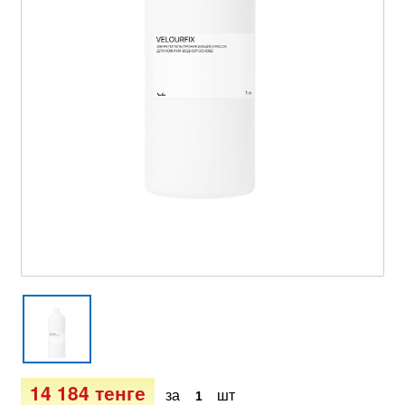
14 184 тенге
за
шт