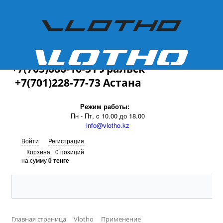
+7(701)228-77-73
+7(705)686-16-31 Уральск
+7(701)228-77-73 Астана
Режим работы:
Пн - Пт, c 10.00 до 18.00
info@vlotho.kz
Войти
Регистрация
Корзина
0 позиций
на сумму
0 тенге
Главная страница
Vlotho
Применение