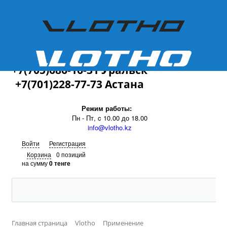
+7(701)228-77-73
+7(705)686-16-31 Уральск
+7(701)228-77-73 Астана
Режим работы:
Пн - Пт, c 10.00 до 18.00
info@vlotho.kz
Войти
Регистрация
Корзина
0 позиций
на сумму
0 тенге
Главная страница
Vlotho
Применение