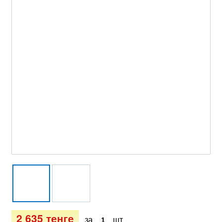
2 635 тенге
за
шт