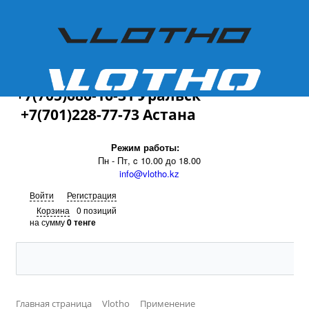
+7(701)228-77-73
+7(705)686-16-31 Уральск
+7(701)228-77-73 Астана
Режим работы:
Пн - Пт, c 10.00 до 18.00
info@vlotho.kz
Войти
Регистрация
Корзина
0 позиций
на сумму
0 тенге
Главная страница
Vlotho
Применение