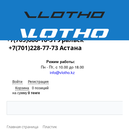
+7(701)228-77-73
+7(705)686-16-31 Уральск
+7(701)228-77-73 Астана
Режим работы:
Пн - Пт, c 10.00 до 18.00
info@vlotho.kz
Войти
Регистрация
Корзина
0 позиций
на сумму
0 тенге
Главная страница
Пластик