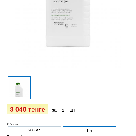
3 040 тенге
за
шт
Объем
500 мл
1 л