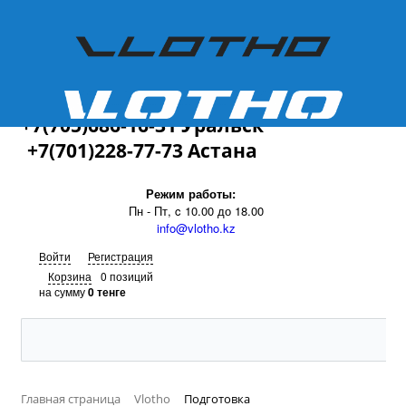
+7(701)228-77-73
+7(705)686-16-31 Уральск
+7(701)228-77-73 Астана
Режим работы:
Пн - Пт, c 10.00 до 18.00
info@vlotho.kz
Войти
Регистрация
Корзина
0 позиций
на сумму
0 тенге
Главная страница
Vlotho
Подготовка