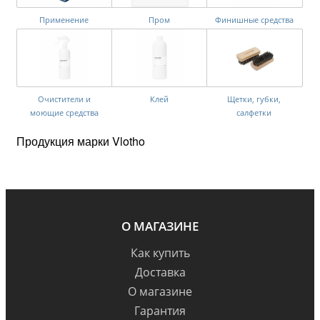
Применение
Пром
Финишные средства
Очистители и
Клей
Щетки, губки,
моющие средства
салфетки
Продукция марки Vlotho
О МАГАЗИНЕ
Как купить
Доставка
О магазине
Гарантия