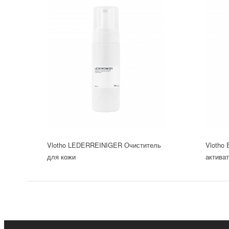
Vlotho LEDERREINIGER Очиститель
Vlotho
для кожи
активат