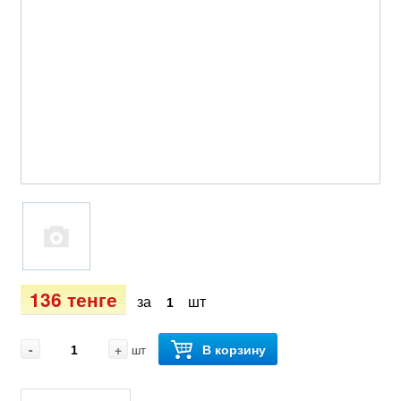
136 тенге
за
шт
-
+
В корзину
шт