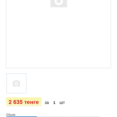
2 635 тенге
за
шт
Объем