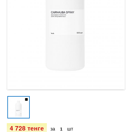
4 728 тенге
за
шт