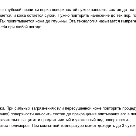
для глубокой пропитки верха поверхностей нужно наносить состав до тех
ется, и кожа остаётся сухой. Нужно повторять нанесение до тех пор, п
 Так пропитывается кожа до глубины. Эта технология называется импрег
ебя при любой погоде.
ожи. При сильных загрязнениях или пересушенной коже повторить проце
ания) поверхности наносить состав до прекращения впитывания его в п
начительно защитит и продлит чистый и ухоженный вид поверхности.
вых полимеров. При комнатной температуре может доходить до 3 суток