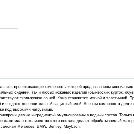
ульсию, пропитывающие компоненты которой предназначены специально
льных сидений, так и любых кожаных изделий (байкерских курток, обуви
пятствуют скольжению по ней. Кожа становится мягкой и эластичной. 
й и создают дополнительный защитный слой. Все три компонента долго
аже под высокими нагрузками.
онепроницаемые ингредиенты) эмульсированы в водный состав. Только п
ние даже малого количества этого состава делает обрабатываемый мате
 салонам Mercedes, BMW, Bentley, Maybach.