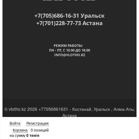
+7(705)686-16-31 Уральск
+7(701)228-77-73 Астана
РЕЖИМ РАБОТЫ:
ПН - ПТ, C 10.00 ДО 18.00
INFO@VLOTHO.KZ
© vlotho.kz 2026 +77056861631 - Костанай, Уральск , Алма-Аты,
Астана
Войти
Регистрация
Наверх
Корзина
0 позиций
на сумму
0 тенге