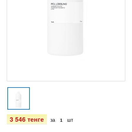
3 546 тенге
за
шт