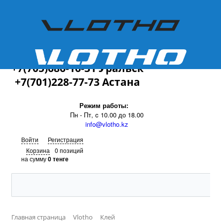
+7(701)228-77-73
+7(705)686-16-31 Уральск
+7(701)228-77-73 Астана
Режим работы:
Пн - Пт, c 10.00 до 18.00
info@vlotho.kz
Войти
Регистрация
Корзина
0 позиций
на сумму
0 тенге
Главная страница
Vlotho
Клей