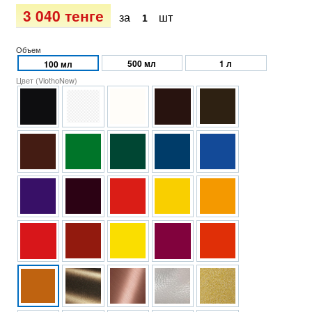
3 040 тенге
за
шт
Объем
500 мл
1 л
100 мл
Цвет (VlothoNew)