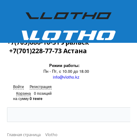
+7(701)228-77-73
+7(705)686-16-31 Уральск
+7(701)228-77-73 Астана
Режим работы:
Пн - Пт, c 10.00 до 18.00
info@vlotho.kz
Войти
Регистрация
Корзина
0 позиций
на сумму
0 тенге
Главная страница
Vlotho