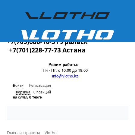
+7(701)228-77-73
+7(705)686-16-31 Уральск
+7(701)228-77-73 Астана
Режим работы:
Пн - Пт, c 10.00 до 18.00
info@vlotho.kz
Войти
Регистрация
Корзина
0 позиций
на сумму
0 тенге
Главная страница
Vlotho