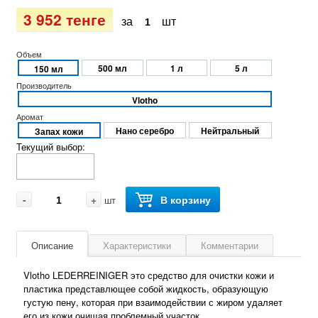
3 952 тенге
за
шт
Объем
500 мл
1 л
5 л
150 мл
Производитель
Vlotho
Аромат
Нано серебро
Нейтральный
Запах кожи
Текущий выбор:
-
+
В корзину
шт
Описание
Характеристики
Комментарии
Vlotho LEDERREINIGER это средство для очистки кожи и
пластика представлющее собой жидкость, образующую
густую пену, которая при взаимодействии с жиром удаляет
его из кожи очищая проблемный участок.