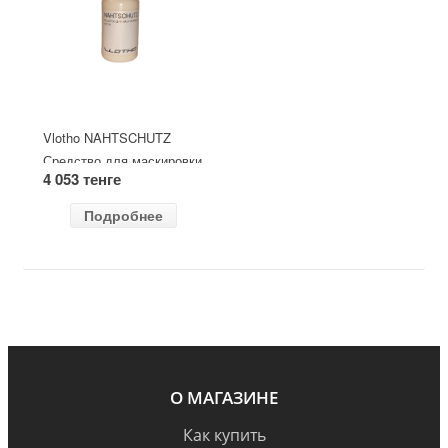
Vlotho NAHTSCHUTZ
Средство для маскировки
4 053 тенге
швов
Подробнее
О МАГАЗИНЕ
Как купить