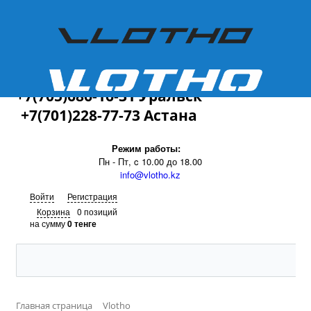
+7(701)228-77-73
+7(705)686-16-31 Уральск
+7(701)228-77-73 Астана
Режим работы:
Пн - Пт, c 10.00 до 18.00
info@vlotho.kz
Войти
Регистрация
Корзина
0 позиций
на сумму
0 тенге
Главная страница
Vlotho