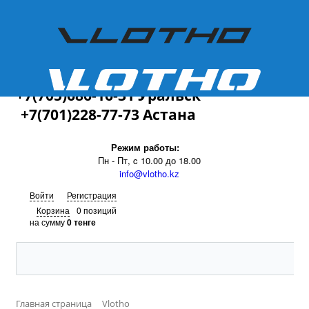
+7(701)228-77-73
+7(705)686-16-31 Уральск
+7(701)228-77-73 Астана
Режим работы:
Пн - Пт, c 10.00 до 18.00
info@vlotho.kz
Войти
Регистрация
Корзина
0 позиций
на сумму
0 тенге
Главная страница
Vlotho