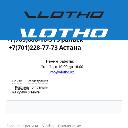
+7(701)228-77-73
+7(705)686-16-31 Уральск
+7(701)228-77-73 Астана
Режим работы:
Пн - Пт, c 10.00 до 18.00
info@vlotho.kz
Войти
Регистрация
Корзина
0 позиций
на сумму
0 тенге
Главная страница
Vlotho
Применение