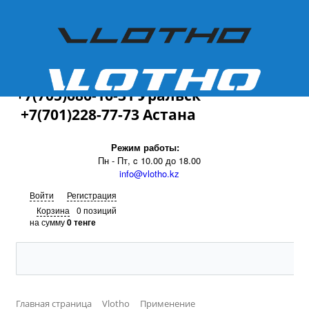
+7(701)228-77-73
+7(705)686-16-31 Уральск
+7(701)228-77-73 Астана
Режим работы:
Пн - Пт, c 10.00 до 18.00
info@vlotho.kz
Войти
Регистрация
Корзина
0 позиций
на сумму
0 тенге
Главная страница
Vlotho
Применение