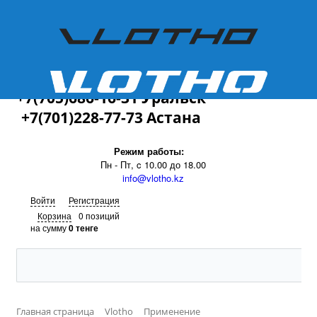
+7(701)228-77-73
+7(705)686-16-31 Уральск
+7(701)228-77-73 Астана
Режим работы:
Пн - Пт, c 10.00 до 18.00
info@vlotho.kz
Войти
Регистрация
Корзина
0 позиций
на сумму
0 тенге
Главная страница
Vlotho
Применение